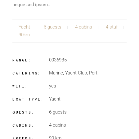
neque sed ipsum..
Yacht
6 guests
4 cabins
4 stuf
90km
0036985
RANGE:
Marine, Yacht Club, Port
CATERING:
yes
WIFI:
Yacht
BOAT TYPE:
6 guests
GUESTS:
4 cabins
CABINS:
90 km
SPEEDS: