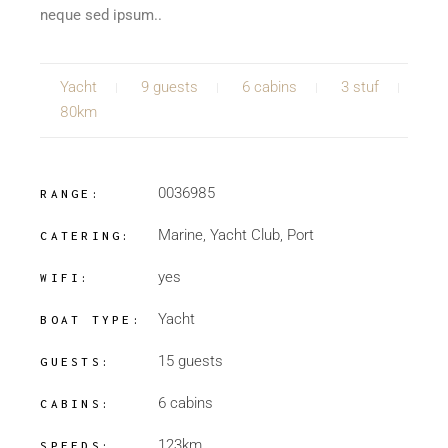
neque sed ipsum..
Yacht
9 guests
6 cabins
3 stuf
80km
0036985
RANGE:
Marine, Yacht Club, Port
CATERING:
yes
WIFI:
Yacht
BOAT TYPE:
15 guests
GUESTS:
6 cabins
CABINS:
123km
SPEEDS: