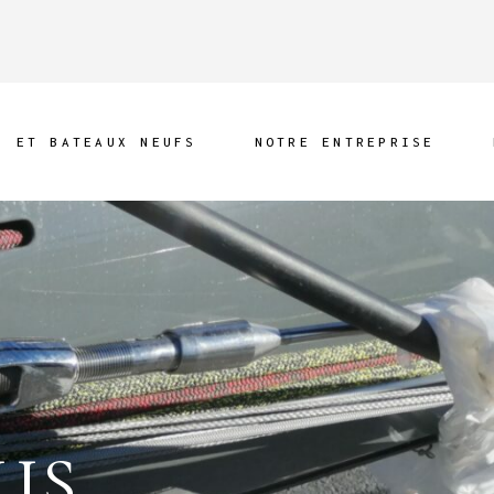
S ET BATEAUX NEUFS
NOTRE ENTREPRISE
Présentation
Nos réalisations
Produits
Partenaires et
Fournisseurs
Prise en main
Démarche RSE
US