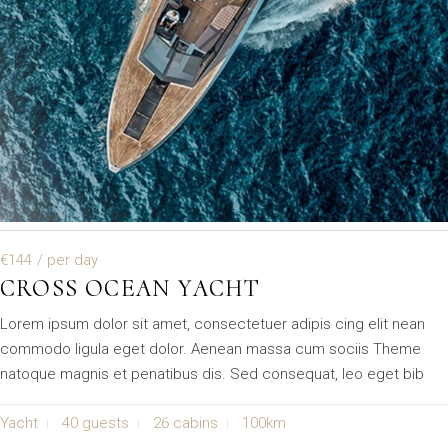
€144
/ per day
CROSS OCEAN YACHT
Lorem ipsum dolor sit amet, consectetuer adipis cing elit nean
commodo ligula eget dolor. Aenean massa cum sociis Theme
natoque magnis et penatibus dis. Sed consequat, leo eget bib
Yacht
40 guests
26 cabins
100km